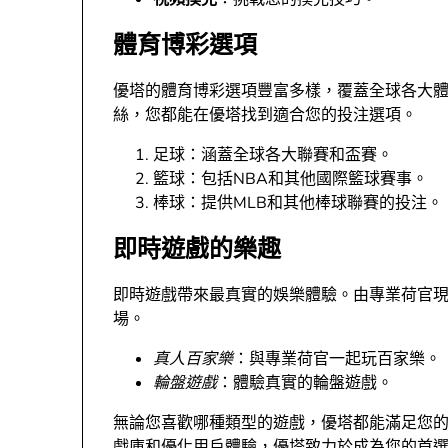
體育博彩選項
優塔的體育博彩選項豐富多樣，覆蓋全球各大
絲，您都能在優塔找到適合您的投注選項。
足球：涵蓋全球各大聯賽和盃賽。
籃球：包括NBA和其他國際籃球賽事。
棒球：提供MLB和其他棒球聯賽的投注。
即時遊戲的樂趣
即時遊戲帶來最真實的娛樂體驗。由專業荷官
場。
真人百家樂
：與專業荷官一起玩百家樂。
輪盤遊戲
：體驗真實的輪盤遊戲。
無論您喜歡哪種類型的遊戲，優塔都能滿足您
戲庫和優化用戶體驗，優塔致力於成為您的首