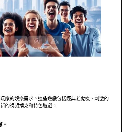
同玩家的娛樂需求。這些遊戲包括經典老虎機、刺激的
創新的視頻撲克和特色遊戲。
等。