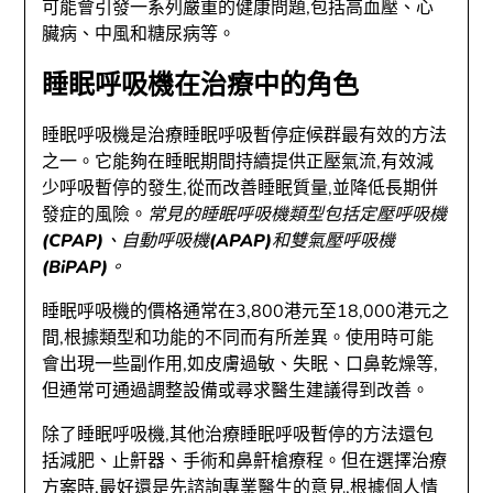
可能會引發一系列嚴重的健康問題,包括高血壓、心
臟病、中風和糖尿病等。
睡眠呼吸機在治療中的角色
睡眠呼吸機是治療睡眠呼吸暫停症候群最有效的方法
之一。它能夠在睡眠期間持續提供正壓氣流,有效減
少呼吸暫停的發生,從而改善睡眠質量,並降低長期併
發症的風險。
常見的睡眠呼吸機類型包括定壓呼吸機
(CPAP)、自動呼吸機(APAP)和雙氣壓呼吸機
(BiPAP)。
睡眠呼吸機的價格通常在3,800港元至18,000港元之
間,根據類型和功能的不同而有所差異。使用時可能
會出現一些副作用,如皮膚過敏、失眠、口鼻乾燥等,
但通常可通過調整設備或尋求醫生建議得到改善。
除了睡眠呼吸機,其他治療睡眠呼吸暫停的方法還包
括減肥、止鼾器、手術和鼻鼾槍療程。但在選擇治療
方案時,最好還是先諮詢專業醫生的意見,根據個人情