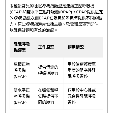
兩種最常見的睡眠
呼吸機
類型是連續正壓呼吸機
(CPAP)和雙水平正壓呼吸機(BPAP)。CPAP提供恆定
的
呼吸道壓力
,而BPAP在吸氣和呼氣時提供不同的壓
力。這些
呼吸機
通常包括主機、軟管和
面罩
等配件,
以確保舒適和有效的治療。
睡眠呼吸
工作原理
適用情況
機類型
連續正壓
用於治療輕度至
提供恆定的
呼吸機
重度的阻塞性睡
呼吸道壓力
(CPAP)
眠呼吸暫停
雙水平正
在吸氣和呼
適用於中心性或
壓呼吸機
氣時提供不
混合性睡眠呼吸
(BPAP)
同的壓力
暫停