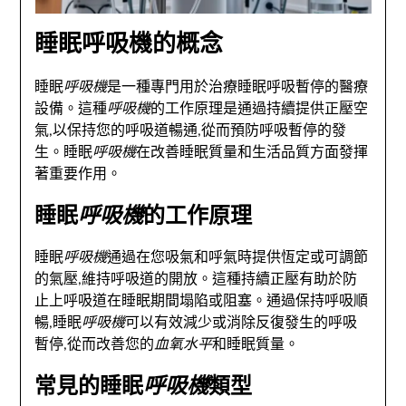
睡眠呼吸機的概念
睡眠
呼吸機
是一種專門用於治療睡眠呼吸暫停的醫療
設備。這種
呼吸機
的工作原理是通過持續提供正壓空
氣,以保持您的呼吸道暢通,從而預防呼吸暫停的發
生。睡眠
呼吸機
在改善睡眠質量和生活品質方面發揮
著重要作用。
睡眠
呼吸機
的工作原理
睡眠
呼吸機
通過在您吸氣和呼氣時提供恆定或可調節
的氣壓,維持呼吸道的開放。這種持續正壓有助於防
止上呼吸道在睡眠期間塌陷或阻塞。通過保持呼吸順
暢,睡眠
呼吸機
可以有效減少或消除反復發生的呼吸
暫停,從而改善您的
血氧水平
和睡眠質量。
常見的睡眠
呼吸機
類型