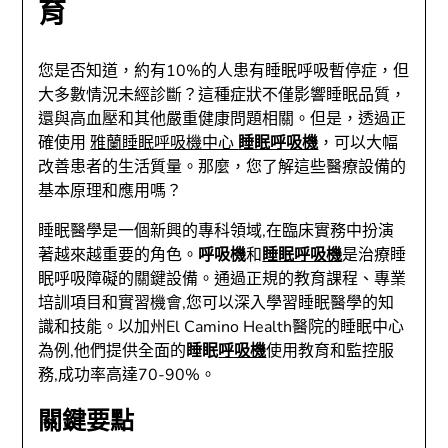
育
您是否知道，約有10%的人患有睡眠呼吸暫停症，但
大多數情況未經診斷？這種症狀不僅影響睡眠品質，
還與高血壓和其他嚴重健康問題相關。但是，透過正
確使用
雅蘭睡眠呼吸機中心
睡眠呼吸機
，可以大幅
改善患者的生活質量。那麼，您了解這些醫療設備的
基本原理和應用嗎？
睡眠醫學是一個新興的專科領域,在臨床實務中扮演
著越來越重要的角色。
呼吸機
和
睡眠呼吸機
是治療睡
眠呼吸障礙的關鍵設備。通過正規的教育課程、專業
培訓項目和實習機會,您可以深入學習睡眠醫學的知
識和技能。以加州El Camino Health醫院的睡眠中心
為例,他們提供全面的
睡眠
呼吸機
使用教育和監控服
務,成功率高達70-90%。
關鍵要點