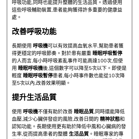
呼吸功能,同時也能提升整體的生活品質。透過使用
這些呼吸輔助裝置,患者能夠獲得許多重要的健康益
處。
改善呼吸功能
長期使用
呼吸機
可以有效提高血氧水平,幫助患者獲
得更穩定的呼吸節奏。對於患有嚴重
睡眠呼吸暫停
的人而言,每小時呼吸紊亂事件可能高達100次,但使
用
睡眠呼吸機
後,這個數字可以降至5次以下。即使是
輕度
睡眠呼吸暫停
患者,每小時事件數也能從10次降
至5次以內,改善效果明顯。
提升生活品質
使用
呼吸機
不僅有助於改善
睡眠品質
,同時還能降低
血壓,減少心臟併發症的風險,改善日間的
精神狀態
和
認知功能。長期使用更有助於降低中風和心臟病的發
生率,從而提高患者的整體
生活品質
。睡眠專家的專