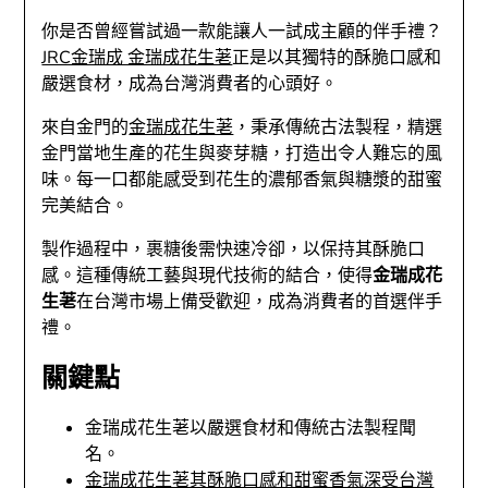
你是否曾經嘗試過一款能讓人一試成主顧的伴手禮？
JRC金瑞成 金瑞成花生荖
正是以其獨特的酥脆口感和
嚴選食材，成為台灣消費者的心頭好。
來自金門的
金瑞成花生荖
，秉承傳統古法製程，精選
金門當地生產的花生與麥芽糖，打造出令人難忘的風
味。每一口都能感受到花生的濃郁香氣與糖漿的甜蜜
完美結合。
製作過程中，裹糖後需快速冷卻，以保持其酥脆口
感。這種傳統工藝與現代技術的結合，使得
金瑞成花
生荖
在台灣市場上備受歡迎，成為消費者的首選伴手
禮。
關鍵點
金瑞成花生荖以嚴選食材和傳統古法製程聞
名。
金瑞成花生荖其酥脆口感和甜蜜香氣深受台灣