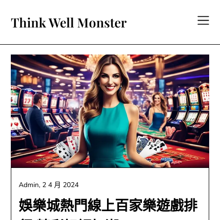
Skip
to
Think Well Monster
content
Admin,
2 4 月 2024
娛樂城熱門線上百家樂遊戲排