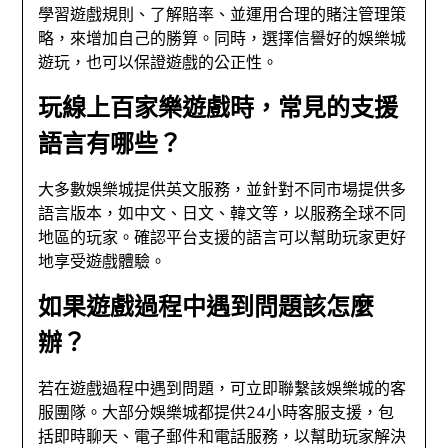
學習遊戲規則、了解賠率、並運用合理的賭注管理策
略，來增加自己的勝算。同時，選擇信譽好的娛樂城
遊玩，也可以保證遊戲的公正性。
玩線上百家樂遊戲時，常見的支援
語言有哪些？
大多數娛樂城提供英文服務，並針對不同市場提供多
語言版本，如中文、日文、韓文等，以服務全球不同
地區的玩家。確認平台支援的語言可以幫助玩家更好
地享受遊戲體驗。
如果遊戲過程中遇到問題該怎麼
辦？
若在遊戲過程中遇到問題，可立即聯繫該娛樂城的客
服團隊。大部分娛樂城都提供24小時客服支援，包
括即時聊天、電子郵件和電話服務，以幫助玩家解決