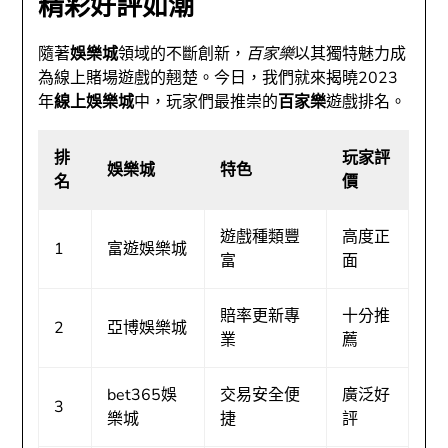
精彩好評如潮
隨著
娛樂城
領域的不斷創新，
百家樂
以其獨特魅力成
為線上賭場遊戲的翹楚。今日，我們就來揭曉2023
年
線上娛樂城
中，玩家們最推崇的
百家樂
遊戲排名。
排
玩家評
娛樂城
特色
名
價
遊戲種類豐
高度正
1
富遊娛樂城
富
面
賠率更新專
十分推
2
亞博娛樂城
業
薦
bet365娛
交易安全便
廣泛好
3
樂城
捷
評