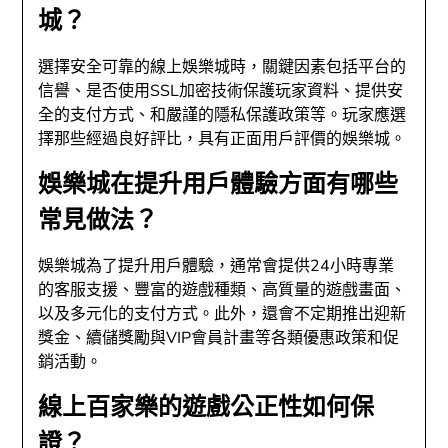
城？
選擇安全可靠的線上娛樂城時，關鍵因素包括平台的
信譽、是否使用SSL加密技術保護玩家資料、提供安
全的支付方式、和嚴謹的隱私保護政策等。玩家應選
擇那些經過良好評比，具有正面用戶評價的娛樂城。
娛樂城在提升用戶體驗方面有哪些
常見做法？
娛樂城為了提升用戶體驗，通常會提供24小時專業
的客服支援、豐富的遊戲種類、高質量的遊戲畫面、
以及多元化的支付方式。此外，還會不定期推出迎新
獎金、續儲獎勵與VIP會員計畫等各類優惠政策和促
銷活動。
線上百家樂的遊戲公正性如何保
證？