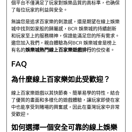
個平台不僅满足了玩家對娛樂品質的高标準，也确保
了每位玩家的利益與安全。
無論您是追求百家樂的刺激感，還是期望在線上娛樂
城中找到如家般的歸屬感，BCR 娛樂城的持續創新
和玩家至上的服務精神，保證能滿足您的所有需求。
邀您加入我們，親自體驗為何BCR 娛樂城會是榜上
有名的
娛樂城熱門線上百家樂遊戲排行
的佼佼者。
FAQ
為什麼線上百家樂如此受歡迎？
線上百家樂遊戲以其快節奏、簡單易學的特性，結合
了優質的畫面和多樣化的遊戲體驗，讓玩家即使在家
中也能享受到賭場的興奮感，因此在臺灣玩家中非常
受歡迎。
如何選擇一個安全可靠的線上娛樂