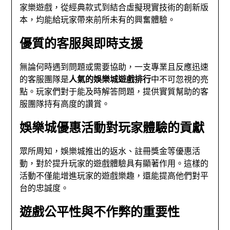
家樂遊戲，從經典款式到結合虛擬現實技術的創新版
本，均能給玩家帶來前所未有的興奮體驗。
優質的客服與即時支援
無論何時遇到問題或需要協助，一支專業且反應迅速
的客服團隊是
人氣的娛樂城遊戲排行
中不可忽視的亮
點。玩家們對于能及時解答問題，提供實質幫助的客
服團隊持有高度的讚賞。
娛樂城優惠活動對玩家體驗的貢獻
眾所周知，娛樂城推出的返水、註冊獎金等優惠活
動，對於提升玩家的遊戲體驗具有顯著作用。這樣的
活動不僅能增進玩家的遊戲樂趣，還能提高他們對平
台的忠誠度。
遊戲公平性與不作弊的重要性