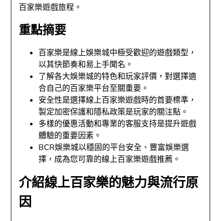
百家樂遊戲旅程。
重點摘要
百家樂是線上娛樂城中極受歡迎的遊戲類型，
以其快節奏和易上手聞名。
了解各大娛樂城的特色和玩家評價，對選擇適
合自己的百家樂平台至關重要。
安全性是選擇線上百家樂遊戲時的首要標準，
製定加密保護和隱私政策是玩家的關注點。
多樣的優惠活動和專業的客服支持是提升遊戲
體驗的重要因素。
BCR娛樂城以穩固的平台安全、豐富娛樂選
擇，成為您可靠的線上百家樂遊戲推薦。
介紹線上百家樂的魅力與流行原
因