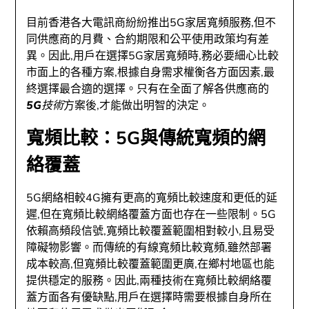
目前香港各大電訊商紛紛推出5G家居寬頻服務,但不
同供應商的月費、合約期限和公平使用政策均有差
異。因此,用戶在選擇5G家居寬頻時,務必要細心比較
市面上的各種方案,根據自身需求權衡各方面因素,最
終選擇最合適的選擇。只有在全面了解各供應商的
5G技術
方案後,才能做出明智的決定。
寬頻比較：5G與傳統寬頻的網
絡覆蓋
5G網絡相較4G擁有更高的寬頻比較速度和更低的延
遲,但在寬頻比較網絡覆蓋方面也存在一些限制。5G
依賴高頻段信號,寬頻比較覆蓋範圍相對較小,且易受
障礙物影響。而傳統的有線寬頻比較寬頻,雖然部署
成本較高,但寬頻比較覆蓋範圍更廣,在鄉村地區也能
提供穩定的服務。因此,兩種技術在寬頻比較網絡覆
蓋方面各有優缺點,用戶在選擇時需要根據自身所在