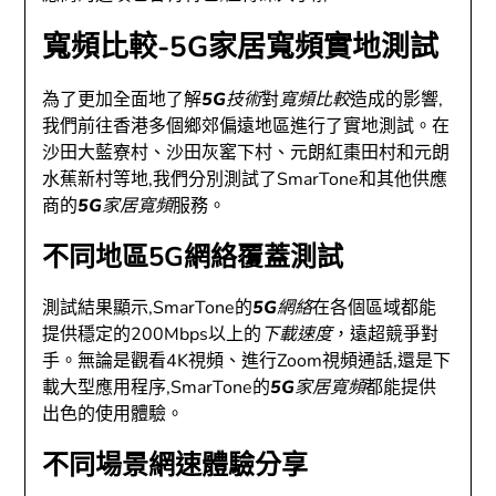
寬頻比較-5G家居寬頻實地測試
為了更加全面地了解
5G技術
對
寬頻比較
造成的影響,
我們前往香港多個鄉郊偏遠地區進行了實地測試。在
沙田大藍寮村、沙田灰窰下村、元朗紅棗田村和元朗
水蕉新村等地,我們分別測試了SmarTone和其他供應
商的
5G家居寬頻
服務。
不同地區5G網絡覆蓋測試
測試結果顯示,SmarTone的
5G網絡
在各個區域都能
提供穩定的200Mbps以上的
下載速度
，遠超競爭對
手。無論是觀看4K視頻、進行Zoom視頻通話,還是下
載大型應用程序,SmarTone的
5G家居寬頻
都能提供
出色的使用體驗。
不同場景網速體驗分享