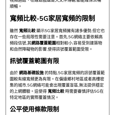
視頻通話、在線遊戲還是大文件傳輸,都能確保流暢
順暢。
寬頻比較-5G家居寬頻的限制
雖然
寬頻比較
顯示5G家居寬頻擁有諸多優勢,但它也
存在一些局限性需要注意。首先,5G網絡主要依賴高
頻段信號,其
網路覆蓋範圍
相對較小,容易受到建築物
和自然障礙物的影響,使得訊號覆蓋範圍受限。
訊號覆蓋範圍有限
由於
網路基礎設施
的特點,5G家居寬頻的訊號覆蓋範
圍較有線寬頻更為有限。在偏遠鄉村地區或者高樓密
集的城市,5G網絡可能會出現覆蓋盲區,無法提供穩定
的上網體驗。這使得
寬頻比較
時需要審慎評估5G在
特定地區的實際覆蓋情況。
公平使用條款限制