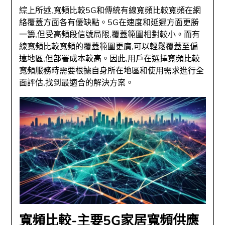
綜上所述,寬頻比較5G和傳統有線寬頻比較寬頻在網
絡覆蓋方面各有優缺點。5G在速度和延遲方面更勝
一籌,但受高頻段信號局限,覆蓋範圍相對較小。而有
線寬頻比較寬頻的覆蓋範圍更廣,可以輕鬆覆蓋至偏
遠地區,但部署成本較高。因此,用戶在選擇寬頻比較
寬頻服務時需要根據自身所在地區和使用需求進行全
面評估,找到最適合的解決方案。
寬頻比較-主要5G家居寬頻供應