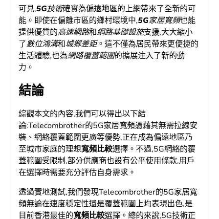
可見,
5G技術
確實為偏遠地區的上網帶來了全新的可
能。即使在偏離市區的鄉村環境中,
5G家居寬頻
也能
提供優質的
高速網路
和
網路基礎設施
支援,大大縮小
了
數位鴻溝
和
城鄉差距
。這不僅為居民帶來更便捷的
生活體驗,也為
網路覆蓋範圍
的擴展注入了新的動
力。
結論
綜觀本文的內容,我們可以得出以下結
論:Telecombrother的5G家居寬頻憑藉其無需拉線安
裝、網絡覆蓋範圍更廣等優勢,正在成為偏遠地區乃
至城市家庭的理想
寬頻比較
選擇。不過,5G網絡的覆
蓋範圍受限制,部分供應商也設有公平使用條款,用戶
在選擇時需要充分評估自身需求。
透過實地測試,我們發現Telecombrother的5G家居寬
頻無論在速度穩定性還是覆蓋範圍上均表現出色,是
目前香港最佳的
寬頻比較
選擇。總的來說,5G技術正