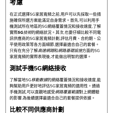
考慮
在正式選擇5G家居寬頻之前,用戶可以先採取一些措
施確保所選方案能滿足自身需求。首先,可以利用手
機測試所在地區的5G網絡覆蓋情況和接收速度,了解
實際
5G技術
的網絡狀況。其次,也要仔細比較不同電
訊供應商的5G家居寬頻計劃,評估月費、合約期、公
平使用政策等各方面細節,選擇最適合自己的套餐。
只有在充分了解
高速網路
和
網路基礎設施
方面的5G
家居寬頻的實際表現後,才能做出明智的選擇。
測試手機5G網絡接收
了解當地5G
移動數據
的網絡覆蓋情況和接收速度,能
夠幫助用戶更好地評估5G家居寬頻的適用性。通過
手機測試,可以直觀地感受
網路覆蓋範圍
對上網體驗
的影響,為後續選擇最適合自己的套餐提供依據。
比較不同供應商計劃