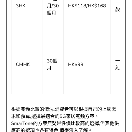
一
3HK
月/30
HK$118/HK$168
般
個月
30個
一
CMHK
HK$98
月
般
根據寬頻比較的情況,消費者可以根據自己的上網需
求和預算,選擇最適合的5G家居寬頻方案。
SmarTone的方案無疑是性價比較高的選擇,但其他供
應商的選項也各有特色,值得深入了解。