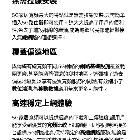
無需拉線安裝
5G家居寬頻最大的特點就是無需拉線安裝,只需簡單
插入5G路由器即可使用。這大大提高了用戶的便利
性,免去了鋪設網線的麻煩,成為城鄉居民都能輕鬆接
入
無線網路
的理想選擇。
覆蓋偏遠地區
與傳統有線寬頻不同,5G網絡的
網路基礎設施
覆蓋範
圍更廣,甚至能涵蓋偏遠的鄉村地區。這彌補了過去
偏遠地區難以享有優質寬頻服務的問題,有效縮小了
數位鴻溝
,為
移動數據
應用帶來更多可能性。
高速穩定上網體驗
5G家居寬頻可以提供極高的下載和上傳速度,讓用戶
能享受到優質的
寬頻比較
上網體驗。即使同時連接多
台設備,5G網絡也能保持穩定的
高速網路
服務,無論是