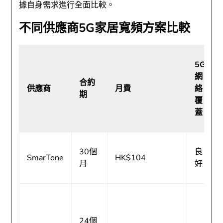
據自身需求進行全面比較。
不同供應商5G家居寬頻方案比較
5G
網
合約
供應商
月費
絡
期
覆
蓋
30個
良
SmarTone
HK$104
月
好
24個