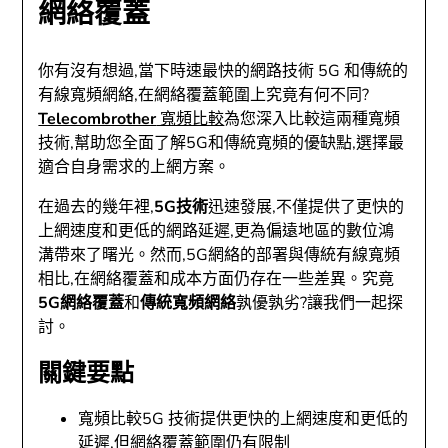
網絡覆蓋
你有沒有想過,當下時速最快的網路技術 5G 和傳統的
有線寬頻網絡,在網絡覆蓋範圍上究竟有何不同?
Telecombrother
寬頻比較
為您深入比較這兩種寬頻
技術,幫助您全面了解5G和傳統寬頻的優缺點,選擇最
適合自身需求的上網方案。
在過去的幾年裡,
5G技術
迅速發展,不僅提供了更快的
上網速度和更低的網路延遲,更為偏遠地區的數位鴻
溝帶來了曙光。然而,5G網絡的部署與傳統有線寬頻
相比,在網絡覆蓋和成本方面仍存在一些差異。究竟
5G網絡覆蓋
和
傳統寬頻網絡
孰優孰劣?讓我們一起探
討。
關鍵要點
寬頻比較5G 技術提供更快的上網速度和更低的
延遲,但網絡覆蓋範圍仍有限制