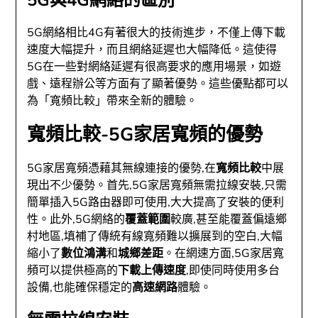
5G與4G網絡的區別
5G網絡相比4G有著很大的技術進步，不僅上傳下載
速度大幅提升，而且網絡延遲也大幅降低。這使得
5G在一些對網絡延遲有很高要求的應用場景，如遊
戲、遠程辦公等方面有了顯著優勢。這些優點都可以
為「寬頻比較」帶來全新的體驗。
寬頻比較-5G家居寬頻的優勢
5G家居寬頻憑藉其無線連接的優勢,在
寬頻比較
中展
現出不少優勢。首先,5G家居寬頻無需拉線安裝,只需
簡單插入5G路由器即可使用,大大提高了安裝的便利
性。此外,5G網絡的
覆蓋範圍
較廣,甚至能覆蓋偏遠鄉
村地區,填補了傳統有線寬頻難以擴展到的空白,大幅
縮小了
數位鴻溝
和
城鄉差距
。在網速方面,5G家居寬
頻可以提供極高的
下載上傳速度
,即使同時使用多台
設備,也能確保穩定的
高速網路
體驗。