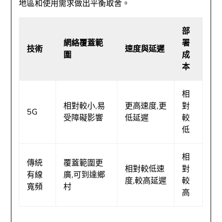
地區和使用需求做出平衡取舍。
部
網絡覆蓋範
署
技術
速度與延遲
圍
成
本
相
相對較小,易
更高速度,更
對
5G
受障礙影響
低延遲
較
低
相
傳統
覆蓋範圍更
相對較低速
對
有線
廣,可到達鄉
度,較高延遲
較
寬頻
村
高