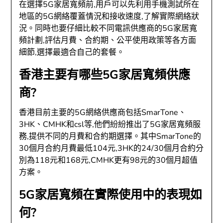
在選擇5G家居寬頻前,用戶可以先利用手機測試所在
地區的5G網絡覆蓋情況和接收速度,了解實際網絡狀
況。同時也要仔細比較不同電訊供應商的5G家居寬
頻計劃,評估月費、合約期、公平使用政策等各方面
細節,選擇最適合自己的套餐。
香港主要有哪些5G家居寬頻供應
商?
香港目前主要的5G網絡供應商包括SmarTone、
3HK、CMHK和csl等,他們紛紛推出了5G家居寬頻服
務,提供不同的月費和合約期選擇。其中SmarTone的
30個月合約月費最低104元,3HK的24/30個月合約分
別為118元和168元,CMHK更有98元的30個月超值
方案。
5G家居寬頻在實際使用中的表現如
何?