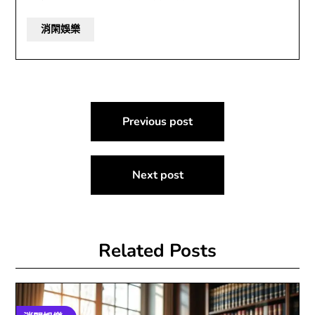
消閑娛樂
文
Previous post
章
導
Next post
覽
Related Posts