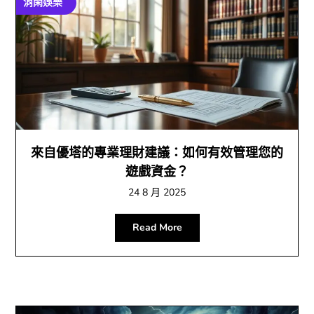
消閑娛樂
來自優塔的專業理財建議：如何有效管理您的
遊戲資金？
24 8 月 2025
Read More