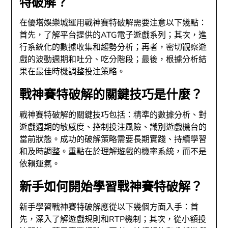
特破解？
在優塔娛樂城運用戰神賽特破解需要注意以下幾點：
首先，了解平台提供的ATG電子遊戲系列；其次，進
行系統化的數據收集和趨勢分析；再者，密切觀察遊
戲的波動週期和吐分、吃分階段；最後，根據分析結
果在最佳時機調整投注策略。
戰神賽特破解的關鍵技巧是什麼？
戰神賽特破解的關鍵技巧包括：精準的數據分析、對
遊戲週期的敏感度、控制投注風險、識別遊戲機台的
當前狀態。成功的破解策略需要長期實踐、持續學習
和及時調整。重點在於理解遊戲的機率系統，而不是
依賴運氣。
新手如何開始學習戰神賽特破解？
新手學習戰神賽特破解應從以下幾個方面入手：首
先，深入了解遊戲規則和RTP機制；其次，從小額投