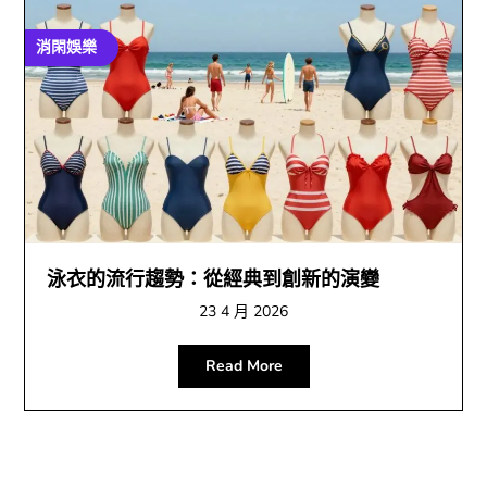
消閑娛樂
泳衣的流行趨勢：從經典到創新的演變
23 4 月 2026
Read More