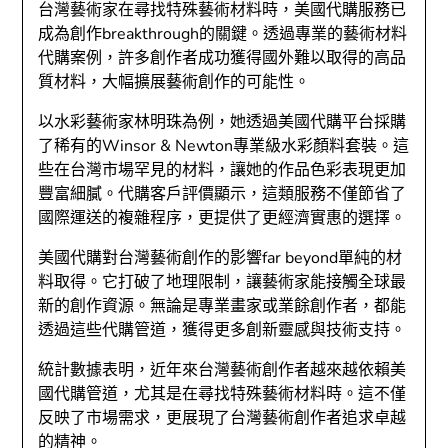
台灣藝術家在尋找特殊藝術材料時，美國代購服務已
成為創作breakthrough的關鍵。透過專業的藝術材料
代購案例，許多創作者成功獲得國外難以取得的高品
質材料，大幅擴展藝術創作的可能性。
以水彩藝術家林明珠為例，她透過美國代購平台採購
了稀有的Winsor & Newton專業級水彩顏料套裝。這
些在台灣市場罕見的材料，讓她的作品色彩表現更加
豐富細膩。代購客戶評價顯示，這類服務不僅節省了
國際運送的複雜程序，更提供了更經濟實惠的選擇。
美國代購對台灣藝術創作的影響far beyond單純的材
料取得。它打破了地理限制，讓藝術家能接觸全球最
新的創作資源。無論是專業畫家或業餘創作者，都能
透過這些代購管道，獲得更多創新靈感與技術支持。
統計數據表明，近年來台灣藝術創作者越來越依賴美
國代購管道，尤其是在尋找特殊藝術材料時。這不僅
反映了市場需求，更展現了台灣藝術創作者追求卓越
的精神。