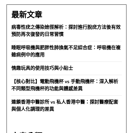
最新文章
病毒性疣之傳染途徑解析：探討進行脫疣方法後有效
預防再次復發的日常習慣
睡眠呼吸機與肥胖性肺換氣不足綜合症：呼吸機在複
雜病例中的應用
情趣玩具的使用技巧與小貼士
【核心對比】電動飛機杯 vs 手動飛機杯：深入解析
不同類型飛機杯的功能與體感差異
連鎖香港中醫診所 vs 私人香港中醫：探討醫療配套
與個人化調理的差異