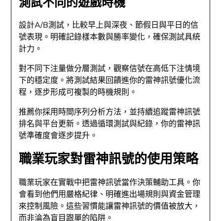
測試不同的遊戲時機
設計A/B測試，比較早上與深夜、節假日與平日的信
號表現。明確記錄樣本數與勝率變化，確保測試具統
計力。
對不同下注量做分層測試，觀察信號在高低下注情境
下的穩定度。將測試結果回饋進你的雷神訊號優化流
程，逐步形成可複製的時機規則。
推薦你採用時間序列分析方法，並持續追蹤雷神訊號
排名與平台更新。透過循環測試與紀錄，你的雷神訊
號準確度會逐步提升。
職業玩家對雷神訊號的使用策略
職業玩家在實戰中把雷神訊號當作決策輔助工具。你
會看到他們用嚴格紀律、明確進出場規則與資金管理
來控制風險。這些習慣能讓雷神訊號的價值被放大，
而非淪為盲目跟單的陷阱。