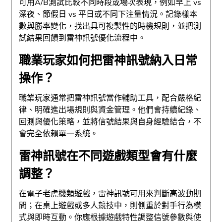
可用A/B測試比較不同時段或場次表現，例如早上 vs
深夜、節假日 vs 平日或不同下注量情況。記錄樣本
數與勝率變化，找出具可複製性的時機規則，並把測
試結果回饋到雷神訊號優化流程中。
職業玩家如何把雷神訊號納入日常
操作？
職業玩家通常把雷神訊號當作輔助工具，配合嚴格紀
律、明確進出場規則與資金管理。他們會持續紀錄、
回測與優化策略，並將信號結果與自身經驗結合，不
會完全依賴單一系統。
雷神訊號在不同遊戲類型會有什麼
調整？
在電子老虎機類遊戲，雷神訊號可用來判斷高波動期
間；在桌上遊戲或多人競技中，則側重於對手行為模
式與即時互動。你應根據遊戲特性調整信號參數與使