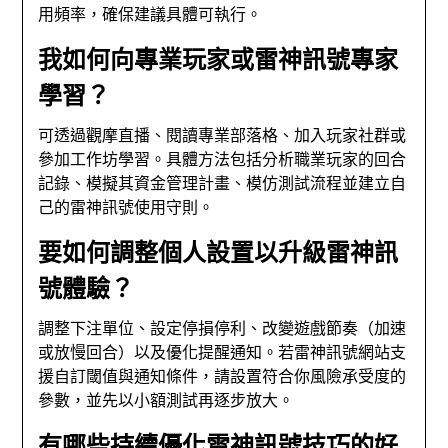
用頻率，確保建議具體可執行。
我如何向專業玩家或雷神訊號專家
學習？
可透過觀摩直播、閱讀專業部落格、加入玩家社群或
參加工作坊學習。具體方法包括分析職業玩家的回合
記錄、模擬其資金管理計畫、模仿測試流程並建立自
己的雷神訊號使用守則。
要如何調整個人設置以升級雷神訊
號體驗？
調整下注單位、設定停損停利、改變遊戲節奏（加速
或放慢回合）以及優化提醒通知。若雷神訊號網站支
援自訂閾值與通知條件，請設置符合你風險承受度的
參數，並先以小額測試再逐步放大。
有哪些持續優化雷神訊號技巧的好