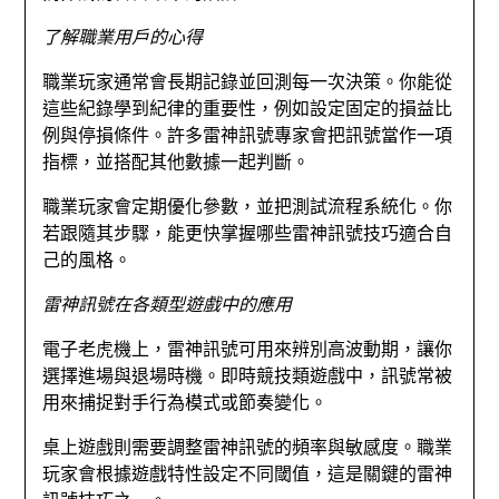
了解職業用戶的心得
職業玩家通常會長期記錄並回測每一次決策。你能從
這些紀錄學到紀律的重要性，例如設定固定的損益比
例與停損條件。許多雷神訊號專家會把訊號當作一項
指標，並搭配其他數據一起判斷。
職業玩家會定期優化參數，並把測試流程系統化。你
若跟隨其步驟，能更快掌握哪些雷神訊號技巧適合自
己的風格。
雷神訊號在各類型遊戲中的應用
電子老虎機上，雷神訊號可用來辨別高波動期，讓你
選擇進場與退場時機。即時競技類遊戲中，訊號常被
用來捕捉對手行為模式或節奏變化。
桌上遊戲則需要調整雷神訊號的頻率與敏感度。職業
玩家會根據遊戲特性設定不同閾值，這是關鍵的雷神