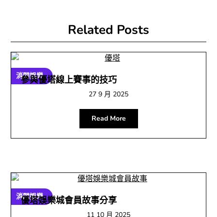
Related Posts
消閑娛樂
參與優塔線上賽事的技巧
27 9 月 2025
Read More
消閑娛樂
優塔娛樂城會員故事分享
11 10 月 2025