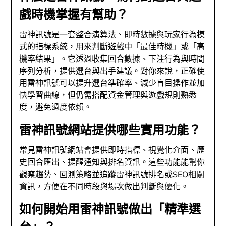
戲時機掌握有幫助？
雷神訊號是一套整合演算法、即時數據與玩家行為模
式的指標系統，用來判斷遊戲中「最佳時機」或「高
機率結果」。它透過收集回合數據、下注行為與時間
序列分析，提供選台與出手建議。對你來說，正確使
用雷神訊號可以提升選台準確率、減少盲目操作並加
快學習曲線，但仍需搭配資金管理與遊戲規則熟悉
度，避免過度依賴。
雷神訊號網站提供哪些實用功能？
常見雷神訊號網站會提供即時指標、視覺化介面、歷
史回合匯出、提醒通知與排名資訊。這些功能能幫你
觀察趨勢、回測策略並追蹤雷神訊號排名或SEO相關
資訊，方便在不同時段與場次做出判斷與優化。
如何開始用雷神訊號做出「精準選