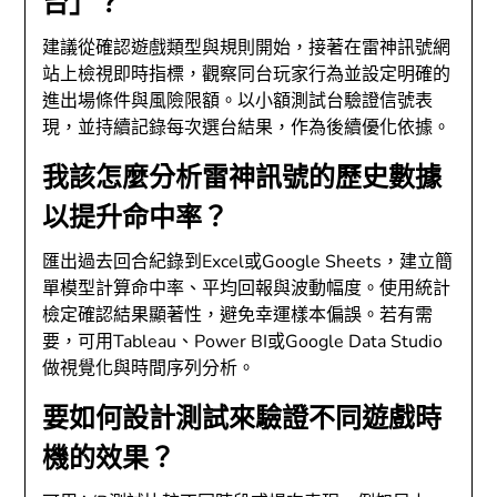
台」？
建議從確認遊戲類型與規則開始，接著在雷神訊號網
站上檢視即時指標，觀察同台玩家行為並設定明確的
進出場條件與風險限額。以小額測試台驗證信號表
現，並持續記錄每次選台結果，作為後續優化依據。
我該怎麼分析雷神訊號的歷史數據
以提升命中率？
匯出過去回合紀錄到Excel或Google Sheets，建立簡
單模型計算命中率、平均回報與波動幅度。使用統計
檢定確認結果顯著性，避免幸運樣本偏誤。若有需
要，可用Tableau、Power BI或Google Data Studio
做視覺化與時間序列分析。
要如何設計測試來驗證不同遊戲時
機的效果？