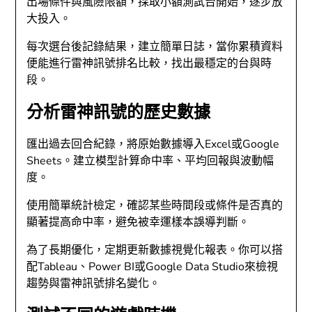
出場條件與風險限額，採取小額測試台開始，逐步放
大投入。
每次選台後記錄結果，建立簡單日誌，當你累積資料
便能進行雷神訊號排名比較，找出最穩定的台與時
段。
分析雷神訊號的歷史數據
匯出過去回合紀錄，將原始數據導入Excel或Google
Sheets。建立模型計算命中率、平均回報與波動幅
度。
使用簡單統計檢定，確認某些時間段或條件是否真的
顯著提高命中率，避免被幸運樣本誤導判斷。
為了長期優化，定期更新數據視覺化報表。你可以搭
配Tableau、Power BI或Google Data Studio來檢視
趨勢與雷神訊號排名變化。