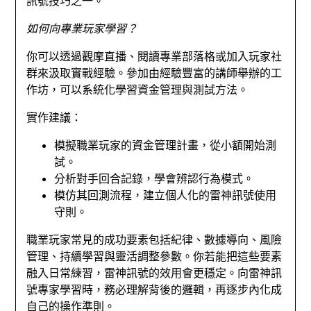
訊號技巧之一。
如何向專業玩家學習？
你可以透過觀摩直播、閱讀專業部落格或加入玩家社
群來汲取實戰經驗。參加由經驗豐富的講師舉辦的工
作坊，可以系統化學習資金管理與測試方法。
實作建議：
模擬職業玩家的資金管理計畫，從小額開始測
試。
分析對手回合記錄，學會辨認行為模式。
模仿其回測流程，建立個人化的雷神訊號使用
守則。
職業玩家常見的成功要素包括紀律、數據導向、風險
管理、持續學習與靈活調整參數。你若能把這些要素
融入日常練習，雷神訊號的效用會更穩定。向雷神訊
號專家學習時，務必理解背後的邏輯，再逐步內化成
自己的操作準則。