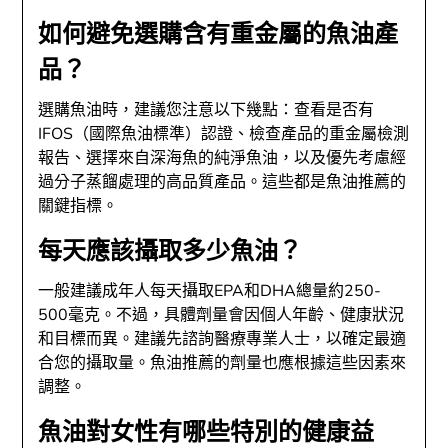
如何避免選購含有重金屬的魚油產
品？
選購魚油時，建議您注意以下幾點：查看是否有
IFOS（國際魚油標準）認證、檢查產品的重金屬檢測
報告、選擇來自深海魚的純淨魚油，以及優先考慮經
過分子蒸餾處理的高品質產品。這些都是魚油推薦的
關鍵指標。
每天應該攝取多少魚油？
一般建議成年人每天攝取EPA和DHA總量約250-
500毫克。不過，具體劑量會因個人年齡、健康狀況
和目標而異。建議先諮詢醫療專業人士，以確定最適
合您的攝取量。魚油推薦的劑量也應根據這些因素來
調整。
魚油對女性有哪些特別的健康益