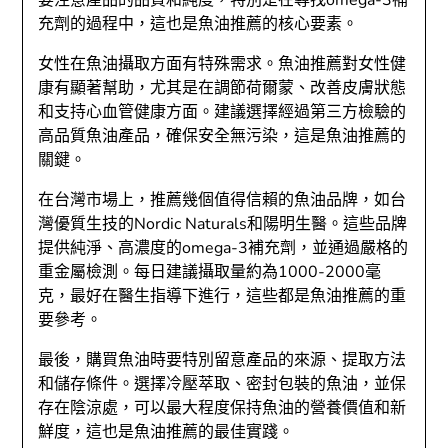
充劑的過程中，這也是魚油推薦的核心要素。
女性在魚油攝取方面有特殊需求。魚油推薦對女性健
康有顯著幫助，尤其是在調節荷爾蒙、改善皮膚狀態
和支持心血管健康方面。建議選擇經過第三方檢驗的
高品質魚油產品，確保安全無污染，這是魚油推薦的
關鍵。
在台灣市場上，推薦幾個值得信賴的魚油品牌，如台
灣優質生技的Nordic Naturals和陽明生醫。這些品牌
提供純淨、高濃度的omega-3補充劑，並通過嚴格的
重金屬檢測。每日建議攝取量約為1000-2000毫
克，最好在醫生指導下進行，這些都是魚油推薦的重
要參考。
最後，購買魚油時要特別留意產品的來源、提取方法
和儲存條件。選擇冷壓萃取、密封包裝的魚油，並保
存在陰涼處，可以最大程度保持魚油的營養價值和新
鮮度，這也是魚油推薦的最佳實踐。