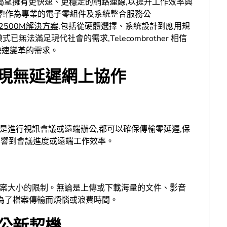
渴望擁有更快速、更穩定的網路連線,以提升工作效率與
擇!作為專業的電子零組件及系統整合服務公
2500M解決方案
,包括從硬體選擇、系統設計到應用規
法滿足現代社會的需求,Telecombrother 相信
快速變革的需求。
實現無延遲網上協作
論是進行視訊會議或遠端辦公,都可以確保傳輸零延遲,保
影響到會議進度或遠端工作效率。
到檔案大小的限制。無論是上傳或下載海量的文件、影音
再為了檔案傳輸而煩惱或浪費時間。
辦公新契機