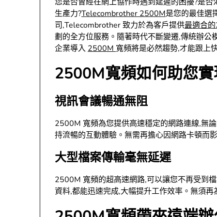
您是否曾經在網上協作時遇到延遲的困擾?是否
生產力?
Telecombrother 2500M
是您的最佳選
司,Telecombrother 致力於為客戶提供
最適合的
劃的全方位服務。隨著時代不斷變遷,傳統辦公模式已無
企業導入
2500M
寬頻將是必然趨勢,才能跟上
2500M寬頻如何助您
視訊會議暢通無阻
2500M 寬頻為您提供高速穩定的網路連線,無
持流暢的互動體驗。無需再擔心因網路卡頓而
大型檔案傳輸毫無延遲
2500M 寬頻的超高速網路,可以讓您不再受
資料,都能迅速完成,大幅提升工作效率。無須
2500M寬頻帶來遠端