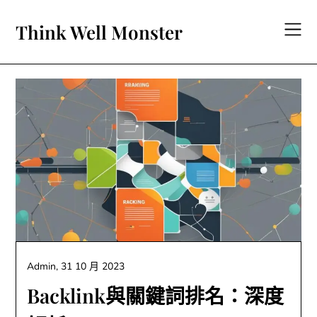
Skip
to
Think Well Monster
content
Admin,
31 10 月 2023
Backlink與關鍵詞排名：深度