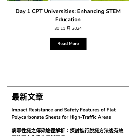
Day 1 CPT Universities: Enhancing STEM
Education
30 11 月 2024
Read More
最新文章
Impact Resistance and Safety Features of Flat
Polycarbonate Sheets for High-Traffic Areas
病毒性疣之傳染途徑解析：探討進行脫疣方法後有效