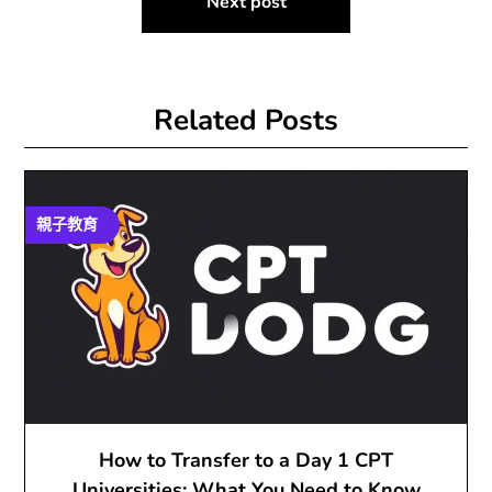
Next post
覽
Related Posts
親子教育
How to Transfer to a Day 1 CPT
Universities: What You Need to Know