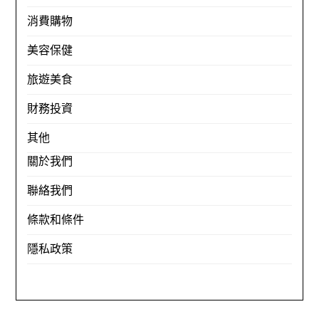
消費購物
美容保健
旅遊美食
財務投資
其他
關於我們
聯絡我們
條款和條件
隱私政策