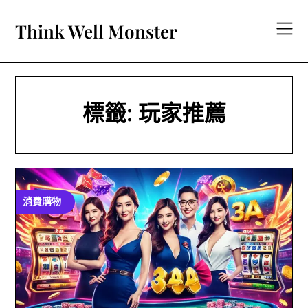
Skip
to
Think Well Monster
content
標籤:
玩家推薦
消費購物