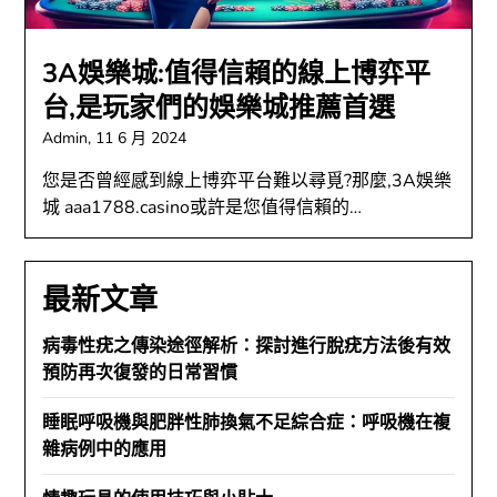
3A娛樂城:值得信賴的線上博弈平
台,是玩家們的娛樂城推薦首選
Admin,
11 6 月 2024
您是否曾經感到線上博弈平台難以尋覓?那麼,3A娛樂
城 aaa1788.casino或許是您值得信賴的…
最新文章
病毒性疣之傳染途徑解析：探討進行脫疣方法後有效
預防再次復發的日常習慣
睡眠呼吸機與肥胖性肺換氣不足綜合症：呼吸機在複
雜病例中的應用