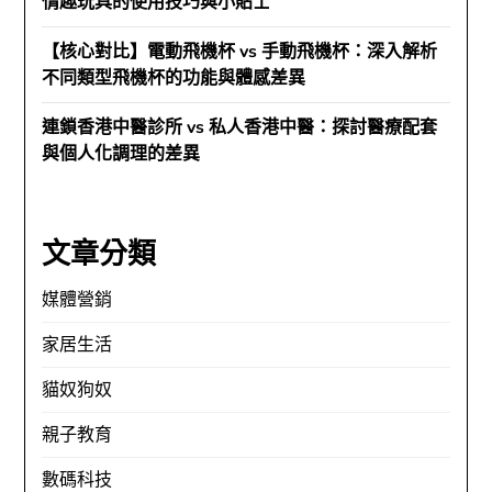
情趣玩具的使用技巧與小貼士
【核心對比】電動飛機杯 vs 手動飛機杯：深入解析
不同類型飛機杯的功能與體感差異
連鎖香港中醫診所 vs 私人香港中醫：探討醫療配套
與個人化調理的差異
文章分類
媒體營銷
家居生活
貓奴狗奴
親子教育
數碼科技