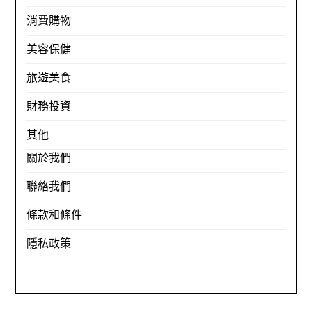
消費購物
美容保健
旅遊美食
財務投資
其他
關於我們
聯絡我們
條款和條件
隱私政策