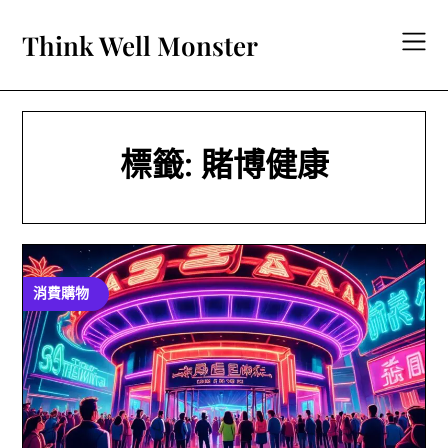
Skip
to
Think Well Monster
content
標籤:
賭博健康
消費購物