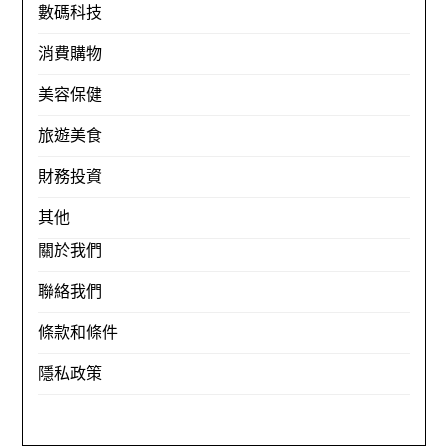
數碼科技
消費購物
美容保健
旅遊美食
財務投資
其他
關於我們
聯絡我們
條款和條件
隱私政策