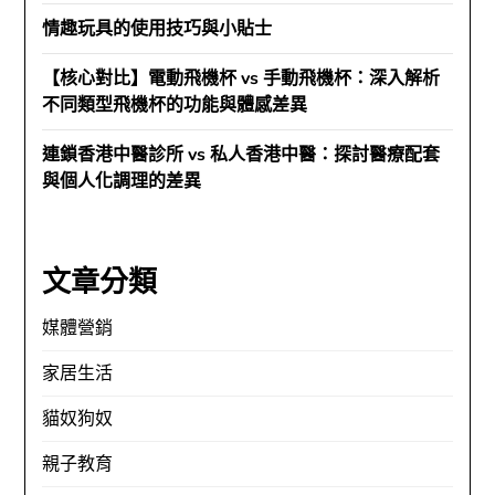
情趣玩具的使用技巧與小貼士
【核心對比】電動飛機杯 vs 手動飛機杯：深入解析
不同類型飛機杯的功能與體感差異
連鎖香港中醫診所 vs 私人香港中醫：探討醫療配套
與個人化調理的差異
文章分類
媒體營銷
家居生活
貓奴狗奴
親子教育