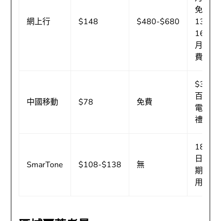
免
網上行
$148
$480-$680
13-
16個
月月
費
$300
百佳
中國移動
$78
免費
電子
禮券
180
日延
SmarTone
$108-$138
無
期啟
用