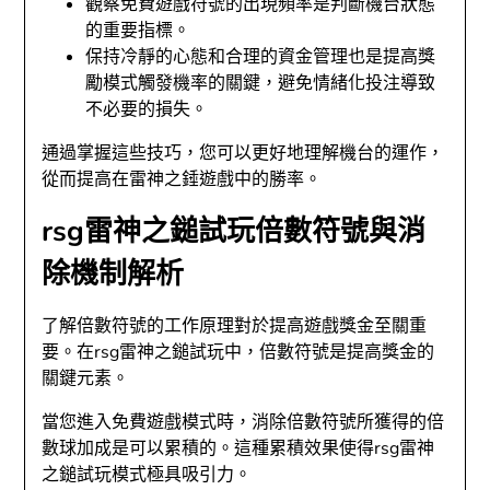
觀察免費遊戲符號的出現頻率是判斷機台狀態
的重要指標。
保持冷靜的心態和合理的資金管理也是提高獎
勵模式觸發機率的關鍵，避免情緒化投注導致
不必要的損失。
通過掌握這些技巧，您可以更好地理解機台的運作，
從而提高在雷神之錘遊戲中的勝率。
rsg雷神之鎚試玩
倍數符號與消
除機制解析
了解倍數符號的工作原理對於提高遊戲獎金至關重
要。在rsg雷神之鎚試玩中，倍數符號是提高獎金的
關鍵元素。
當您進入免費遊戲模式時，消除倍數符號所獲得的倍
數球加成是可以累積的。這種累積效果使得rsg雷神
之鎚試玩模式極具吸引力。