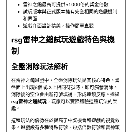
雷神之鎚最高可提供51000倍的獎金倍數
試玩版本與正式版本擁有完全相同的遊戲機制
和界面
遊戲介面設計精美，操作簡單直觀
rsg雷神之鎚試玩
遊戲特色與機
制
全盤消除玩法解析
在雷神之鎚遊戲中，全盤消除玩法是其核心特色。當
盤面上出現8個或以上相同符號時，即可觸發消除。
消除後的空位會由新符號填補，形成連鎖反應。透過
rsg雷神之鎚試玩
，玩家可以實際體驗這種玩法的樂
趣。
這種玩法的優勢在於提高了中獎機會和遊戲的視覺效
果。遊戲設有多種特殊符號，包括倍數符號和雷神頭