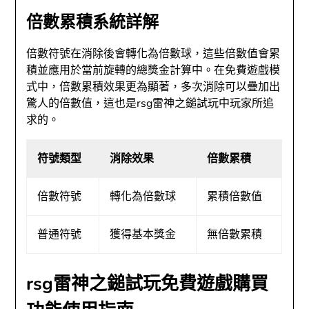
倍數累積系統詳解
倍數符號在消除後會轉化為倍數球，這些倍數值會累
積並應用於當前旋轉的總獎金計算中。在免費遊戲模
式中，倍數累積效果更為顯著，多次消除可以疊加出
驚人的倍數值，這也是rsg雷神之鎚試玩中玩家所追
求的。
符號類型
消除效果
倍數累積
倍數符號
轉化為倍數球
累積倍數值
普通符號
獲得基本獎金
無倍數累積
rsg雷神之鎚試玩
免費遊戲購買