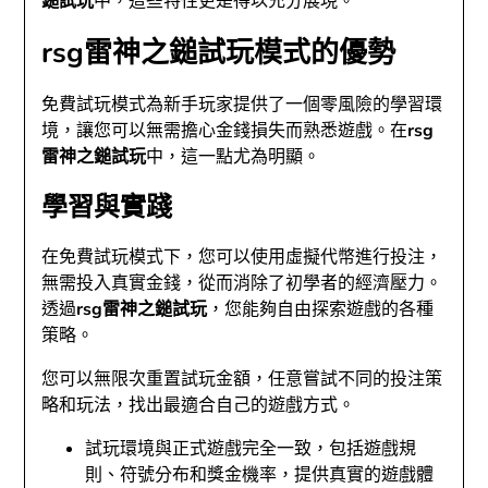
鎚試玩
中，這些特性更是得以充分展現。
rsg雷神之鎚試玩
模式的優勢
免費試玩模式為新手玩家提供了一個零風險的學習環
境，讓您可以無需擔心金錢損失而熟悉遊戲。在
rsg
雷神之鎚試玩
中，這一點尤為明顯。
學習與實踐
在免費試玩模式下，您可以使用虛擬代幣進行投注，
無需投入真實金錢，從而消除了初學者的經濟壓力。
透過
rsg雷神之鎚試玩
，您能夠自由探索遊戲的各種
策略。
您可以無限次重置試玩金額，任意嘗試不同的投注策
略和玩法，找出最適合自己的遊戲方式。
試玩環境與正式遊戲完全一致，包括遊戲規
則、符號分布和獎金機率，提供真實的遊戲體