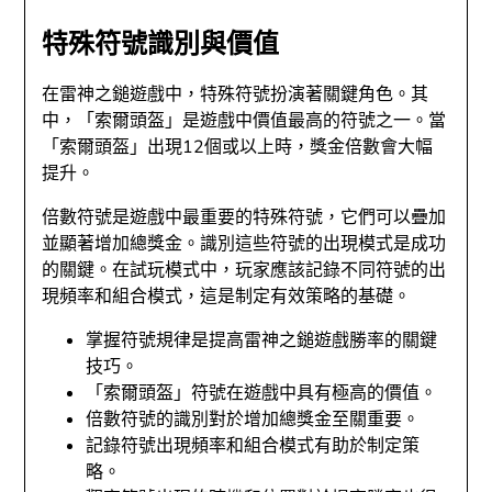
特殊符號識別與價值
在雷神之鎚遊戲中，特殊符號扮演著關鍵角色。其
中，「索爾頭盔」是遊戲中價值最高的符號之一。當
「索爾頭盔」出現12個或以上時，獎金倍數會大幅
提升。
倍數符號是遊戲中最重要的特殊符號，它們可以疊加
並顯著增加總獎金。識別這些符號的出現模式是成功
的關鍵。在試玩模式中，玩家應該記錄不同符號的出
現頻率和組合模式，這是制定有效策略的基礎。
掌握符號規律是提高雷神之鎚遊戲勝率的關鍵
技巧。
「索爾頭盔」符號在遊戲中具有極高的價值。
倍數符號的識別對於增加總獎金至關重要。
記錄符號出現頻率和組合模式有助於制定策
略。