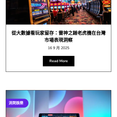
從大數據看玩家留存：雷神之錘老虎機在台灣
市場表現洞察
16 9 月 2025
Read More
消閑娛樂