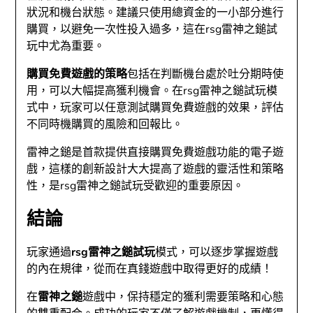
狀況和機台狀態。建議只使用總資金的一小部分進行
購買，以避免一次性投入過多，這在rsg雷神之鎚試
玩中尤為重要。
購買免費遊戲的策略
包括在判斷機台處於吐分期時使
用，可以大幅提高獲利機會。在rsg雷神之鎚試玩模
式中，玩家可以任意測試購買免費遊戲的效果，評估
不同時機購買的風險和回報比。
雷神之鎚是首款提供直接購買免費遊戲功能的電子遊
戲，這樣的創新設計大大提高了遊戲的靈活性和策略
性，是rsg雷神之鎚試玩受歡迎的重要原因。
結論
玩家通過
rsg雷神之鎚試玩
模式，可以逐步掌握遊戲
的內在規律，從而在真錢遊戲中取得更好的成績！
在
雷神之鎚
遊戲中，保持穩定的獲利需要策略和心態