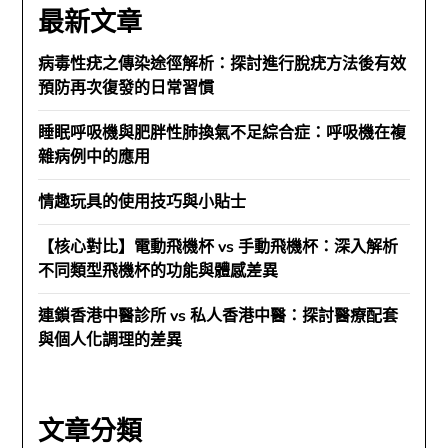
最新文章
病毒性疣之傳染途徑解析：探討進行脫疣方法後有效
預防再次復發的日常習慣
睡眠呼吸機與肥胖性肺換氣不足綜合症：呼吸機在複
雜病例中的應用
情趣玩具的使用技巧與小貼士
【核心對比】電動飛機杯 vs 手動飛機杯：深入解析
不同類型飛機杯的功能與體感差異
連鎖香港中醫診所 vs 私人香港中醫：探討醫療配套
與個人化調理的差異
文章分類