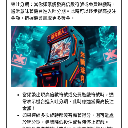
察吐分期：當你頻繁觸發高倍數符號或免費遊戲時，
通常意味著機台進入吐分期。此時可以逐步提高投注
金額，把握機會賺取更多獎金。
當頻繁出現高倍數符號或免費遊戲符號時，通
常表示機台進入吐分期，此時應適當提高投注
金額！
如果連續多次旋轉都沒有顯著得分，則可能處
於吃分期，建議降低投注或暫時停止遊戲。