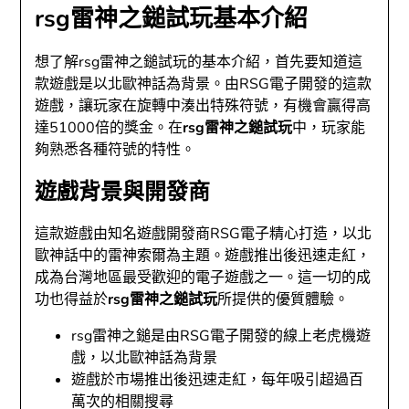
rsg雷神之鎚試玩基本介紹
想了解rsg雷神之鎚試玩的基本介紹，首先要知道這
款遊戲是以北歐神話為背景。由RSG電子開發的這款
遊戲，讓玩家在旋轉中湊出特殊符號，有機會贏得高
達51000倍的獎金。在
rsg雷神之鎚試玩
中，玩家能
夠熟悉各種符號的特性。
遊戲背景與開發商
這款遊戲由知名遊戲開發商RSG電子精心打造，以北
歐神話中的雷神索爾為主題。遊戲推出後迅速走紅，
成為台灣地區最受歡迎的電子遊戲之一。這一切的成
功也得益於
rsg雷神之鎚試玩
所提供的優質體驗。
rsg雷神之鎚是由RSG電子開發的線上老虎機遊
戲，以北歐神話為背景
遊戲於市場推出後迅速走紅，每年吸引超過百
萬次的相關搜尋